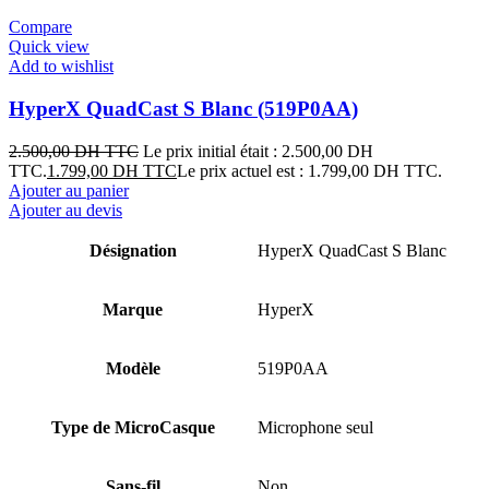
Compare
Quick view
Add to wishlist
HyperX QuadCast S Blanc (519P0AA)
2.500,00
DH TTC
Le prix initial était : 2.500,00 DH
TTC.
1.799,00
DH TTC
Le prix actuel est : 1.799,00 DH TTC.
Ajouter au panier
Ajouter au devis
Désignation
HyperX QuadCast S Blanc
Marque
HyperX
Modèle
519P0AA
Type de MicroCasque
Microphone seul
Sans-fil
Non