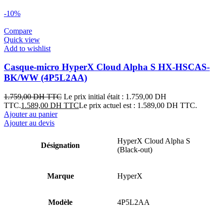
-10%
Compare
Quick view
Add to wishlist
Casque-micro HyperX Cloud Alpha S HX-HSCAS-
BK/WW (4P5L2AA)
1.759,00
DH TTC
Le prix initial était : 1.759,00 DH
TTC.
1.589,00
DH TTC
Le prix actuel est : 1.589,00 DH TTC.
Ajouter au panier
Ajouter au devis
HyperX Cloud Alpha S
Désignation
(Black-out)
Marque
HyperX
Modèle
4P5L2AA