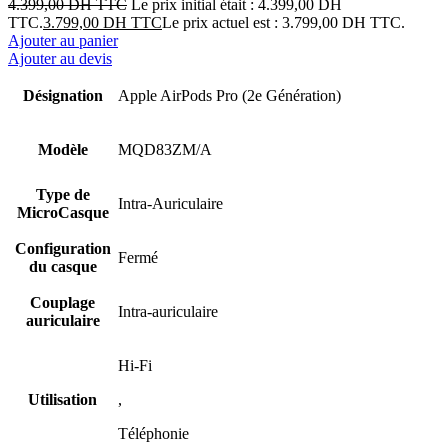
4.399,00
DH TTC
Le prix initial était : 4.399,00 DH
TTC.
3.799,00
DH TTC
Le prix actuel est : 3.799,00 DH TTC.
Ajouter au panier
Ajouter au devis
Désignation
Apple AirPods Pro (2e Génération)
Modèle
MQD83ZM/A
Type de
Intra-Auriculaire
MicroCasque
Configuration
Fermé
du casque
Couplage
Intra-auriculaire
auriculaire
Hi-Fi
Utilisation
,
Téléphonie