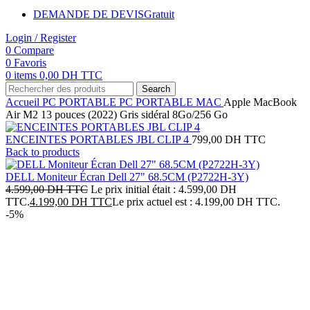
DEMANDE DE DEVIS
Gratuit
Login / Register
0
Compare
0
Favoris
0
items
0,00
DH TTC
Search
Accueil
PC PORTABLE
PC PORTABLE MAC
Apple MacBook
Air M2 13 pouces (2022) Gris sidéral 8Go/256 Go
ENCEINTES PORTABLES JBL CLIP 4
799,00
DH TTC
Back to products
DELL Moniteur Écran Dell 27" 68.5CM (P2722H-3Y)
4.599,00
DH TTC
Le prix initial était : 4.599,00 DH
TTC.
4.199,00
DH TTC
Le prix actuel est : 4.199,00 DH TTC.
-5%