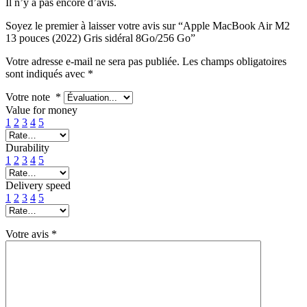
Il n’y a pas encore d’avis.
Soyez le premier à laisser votre avis sur “Apple MacBook Air M2
13 pouces (2022) Gris sidéral 8Go/256 Go”
Votre adresse e-mail ne sera pas publiée.
Les champs obligatoires
sont indiqués avec
*
Votre note
*
Value for money
1
2
3
4
5
Durability
1
2
3
4
5
Delivery speed
1
2
3
4
5
Votre avis
*