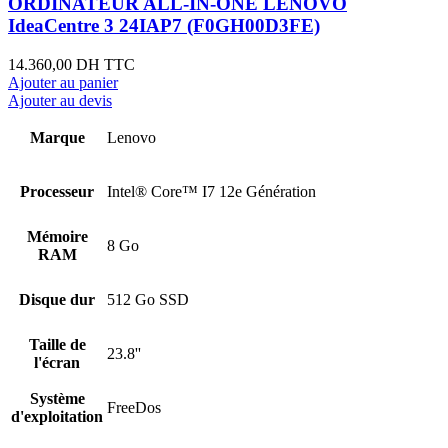
ORDINATEUR ALL-IN-ONE LENOVO
IdeaCentre 3 24IAP7 (F0GH00D3FE)
14.360,00
DH TTC
Ajouter au panier
Ajouter au devis
Marque
Lenovo
Processeur
Intel® Core™ I7 12e Génération
Mémoire
8 Go
RAM
Disque dur
512 Go SSD
Taille de
23.8''
l'écran
Système
FreeDos
d'exploitation