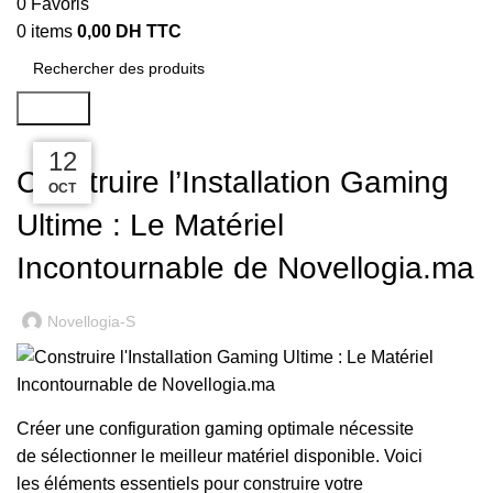
0
Favoris
0
items
0,00
DH TTC
Search
,
DESKTOP
GAMING
12
12
12
12
Construire l’Installation Gaming
OCT
OCT
OCT
OCT
Ultime : Le Matériel
Incontournable de Novellogia.ma
Novellogia-S
Créer une configuration gaming optimale nécessite
de sélectionner le meilleur matériel disponible. Voici
les éléments essentiels pour construire votre