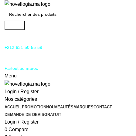
Search
24/7 Support & SAV
+212-631-50-55-59
Livraison
Partout au maroc
Menu
Login / Register
Nos catégories
ACCUEIL
PROMOTION
NOUVEAUTÉS
MARQUES
CONTACT
DEMANDE DE DEVIS
GRATUIT
Login / Register
0
Compare