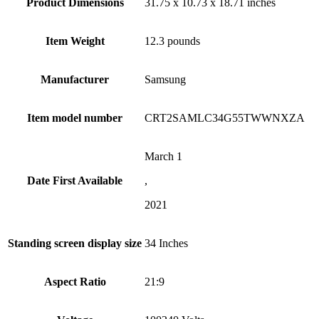
Product Dimensions
31.75 x 10.73 x 18.71 inches
Item Weight
12.3 pounds
Manufacturer
Samsung
Item model number
CRT2SAMLC34G55TWWNXZA
March 1
Date First Available
,
2021
Standing screen display size
34 Inches
Aspect Ratio
21:9