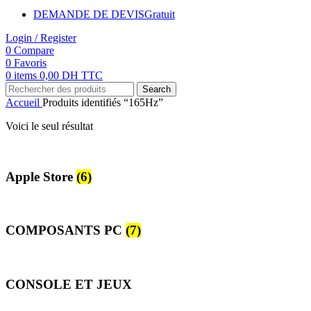
DEMANDE DE DEVIS
Gratuit
Login / Register
0
Compare
0
Favoris
0
items
0,00
DH TTC
Search
Accueil
Produits identifiés “165Hz”
Voici le seul résultat
Apple Store
(6)
COMPOSANTS PC
(7)
CONSOLE ET JEUX