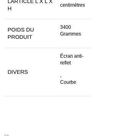
LARTICLE L X L X
centimètres
H
‎3400
POIDS DU
Grammes
PRODUIT
‎Écran anti-
reflet
DIVERS
,
Courbe