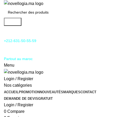
Search
24/7 Support & SAV
+212-631-50-55-59
Livraison
Partout au maroc
Menu
Login / Register
Nos catégories
ACCUEIL
PROMOTION
NOUVEAUTÉS
MARQUES
CONTACT
DEMANDE DE DEVIS
GRATUIT
Login / Register
0
Compare