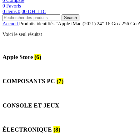
0
Compare
0
Favoris
0
items
0,00
DH TTC
Search
Accueil
Produits identifiés “Apple iMac (2021) 24" 16 Go / 256
Voici le seul résultat
Apple Store
(6)
COMPOSANTS PC
(7)
CONSOLE ET JEUX
ÉLECTRONIQUE
(8)