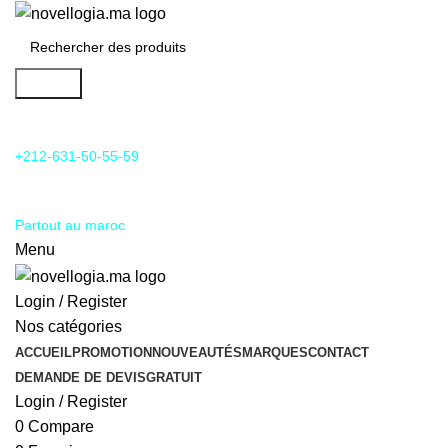
Search
24/7 Support & SAV
+212-631-50-55-59
Livraison
Partout au maroc
Menu
Login / Register
Nos catégories
ACCUEIL
PROMOTION
NOUVEAUTÉS
MARQUES
CONTACT
DEMANDE DE DEVIS
GRATUIT
Login / Register
0
Compare