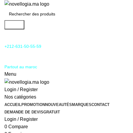
Search
24/7 Support & SAV
+212-631-50-55-59
Livraison
Partout au maroc
Menu
Login / Register
Nos catégories
ACCUEIL
PROMOTION
NOUVEAUTÉS
MARQUES
CONTACT
DEMANDE DE DEVIS
GRATUIT
Login / Register
0
Compare