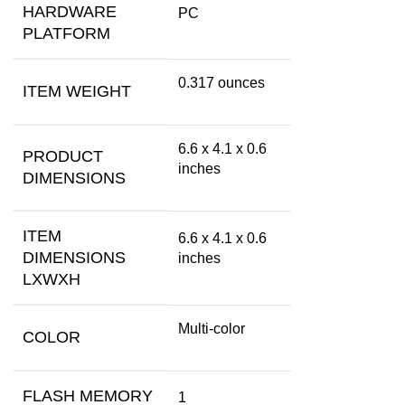
HARDWARE
‎PC
PLATFORM
‎0.317 ounces
ITEM WEIGHT
‎6.6 x 4.1 x 0.6
PRODUCT
inches
DIMENSIONS
ITEM
‎6.6 x 4.1 x 0.6
DIMENSIONS
inches
LXWXH
‎Multi-color
COLOR
FLASH MEMORY
‎1