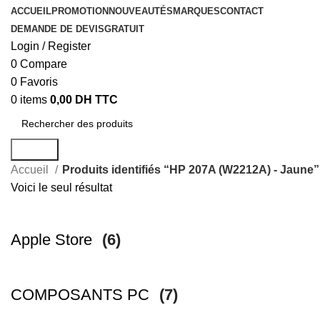
ACCUEIL
PROMOTION
NOUVEAUTÉS
MARQUES
CONTACT
DEMANDE DE DEVIS
GRATUIT
Login / Register
0
Compare
0
Favoris
0
items
0,00
DH TTC
Search
Accueil
Produits identifiés “HP 207A (W2212A) - Jaune”
Voici le seul résultat
Apple Store
(6)
COMPOSANTS PC
(7)