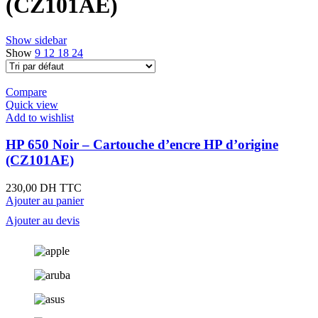
(CZ101AE)
Show sidebar
Show
9
12
18
24
Compare
Quick view
Add to wishlist
HP 650 Noir – Cartouche d’encre HP d’origine
(CZ101AE)
230,00
DH TTC
Ajouter au panier
Ajouter au devis