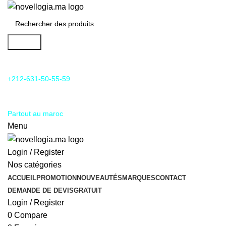
Search
24/7 Support & SAV
+212-631-50-55-59
Livraison
Partout au maroc
Menu
Login / Register
Nos catégories
ACCUEIL
PROMOTION
NOUVEAUTÉS
MARQUES
CONTACT
DEMANDE DE DEVIS
GRATUIT
Login / Register
0
Compare