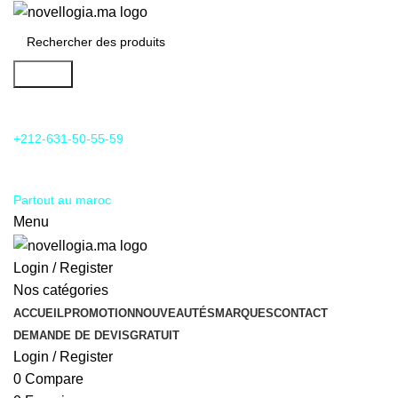
Search
24/7 Support & SAV
+212-631-50-55-59
Livraison
Partout au maroc
Menu
Login / Register
Nos catégories
ACCUEIL
PROMOTION
NOUVEAUTÉS
MARQUES
CONTACT
DEMANDE DE DEVIS
GRATUIT
Login / Register
0
Compare