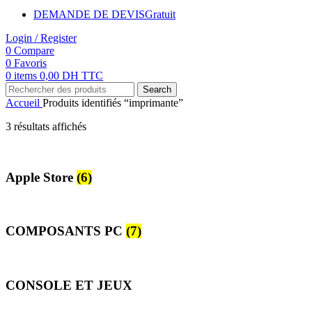
DEMANDE DE DEVIS
Gratuit
Login / Register
0
Compare
0
Favoris
0
items
0,00
DH TTC
Search
Accueil
Produits identifiés “imprimante”
3 résultats affichés
Apple Store
(6)
COMPOSANTS PC
(7)
CONSOLE ET JEUX