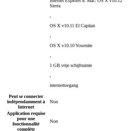
Internet Explorer 8. Mac: OS X v10.12
Sierra
,
OS X v10.11 El Capitan
,
OS X v10.10 Yosemite
,
1 GB vrije schijfruimte
,
internettoegang
Peut se connecter
indépendamment à
Non
Internet
Application requise
pour une
Non
fonctionnalité
complète