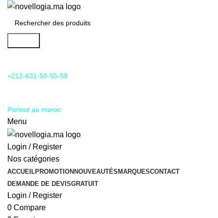
Search
24/7 Support & SAV
+212-631-50-55-59
Livraison
Partout au maroc
Menu
Login / Register
Nos catégories
ACCUEIL
PROMOTION
NOUVEAUTÉS
MARQUES
CONTACT
DEMANDE DE DEVIS
GRATUIT
Login / Register
0
Compare