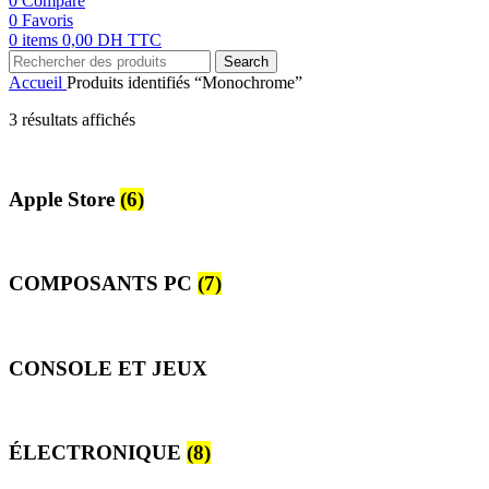
0
Compare
0
Favoris
0
items
0,00
DH TTC
Search
Accueil
Produits identifiés “Monochrome”
3 résultats affichés
Apple Store
(6)
COMPOSANTS PC
(7)
CONSOLE ET JEUX
ÉLECTRONIQUE
(8)