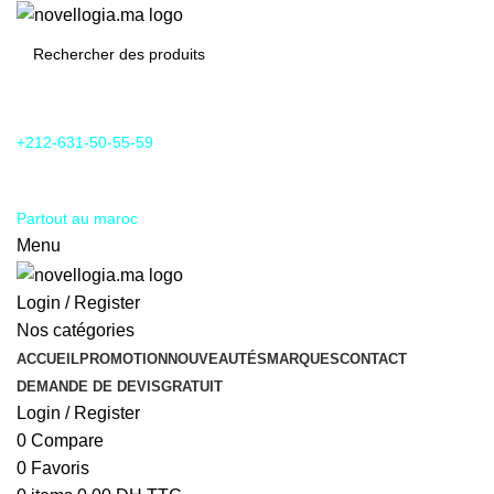
24/7 Support & SAV
+212-631-50-55-59
Livraison
Partout au maroc
Menu
Login / Register
Nos catégories
ACCUEIL
PROMOTION
NOUVEAUTÉS
MARQUES
CONTACT
DEMANDE DE DEVIS
GRATUIT
Login / Register
0
Compare
0
Favoris