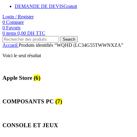
DEMANDE DE DEVIS
Gratuit
Login / Register
0
Compare
0
Favoris
0
items
0,00
DH TTC
Search
Accueil
Produits identifiés “WQHD (LC34G55TWWNXZA”
Voici le seul résultat
Apple Store
(6)
COMPOSANTS PC
(7)
CONSOLE ET JEUX