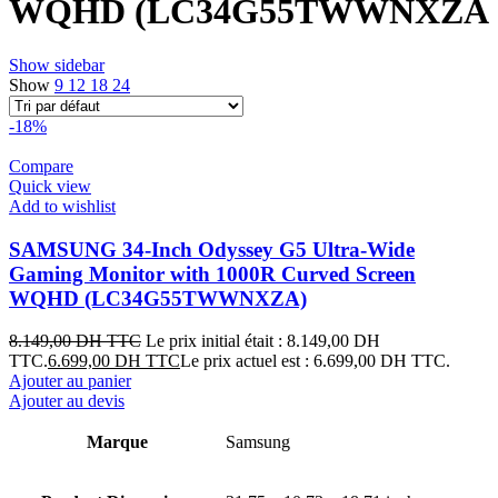
WQHD (LC34G55TWWNXZA
Show sidebar
Show
9
12
18
24
-18%
Compare
Quick view
Add to wishlist
SAMSUNG 34-Inch Odyssey G5 Ultra-Wide
Gaming Monitor with 1000R Curved Screen
WQHD (LC34G55TWWNXZA)
8.149,00
DH TTC
Le prix initial était : 8.149,00 DH
TTC.
6.699,00
DH TTC
Le prix actuel est : 6.699,00 DH TTC.
Ajouter au panier
Ajouter au devis
Marque
Samsung