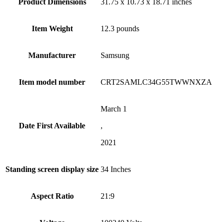
Product Dimensions
31.75 x 10.73 x 18.71 inches
Item Weight
12.3 pounds
Manufacturer
Samsung
Item model number
CRT2SAMLC34G55TWWNXZA
March 1
Date First Available
,
2021
Standing screen display size
34 Inches
Aspect Ratio
21:9