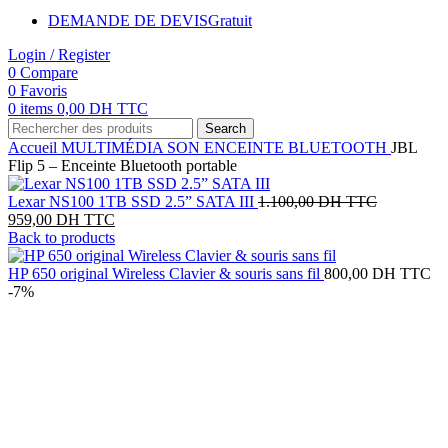
DEMANDE DE DEVIS
Gratuit
Login / Register
0
Compare
0
Favoris
0
items
0,00
DH TTC
Search
Accueil
MULTIMÉDIA
SON
ENCEINTE BLUETOOTH
JBL
Flip 5 – Enceinte Bluetooth portable
Le
Lexar NS100 1TB SSD 2.5” SATA III
1.100,00
DH TTC
Le
prix
959,00
DH TTC
prix
initial
Back to products
actuel
était :
est :
1.100,00 
HP 650 original Wireless Clavier & souris sans fil
800,00
DH TTC
959,00 DH
TTC.
-7%
TTC.