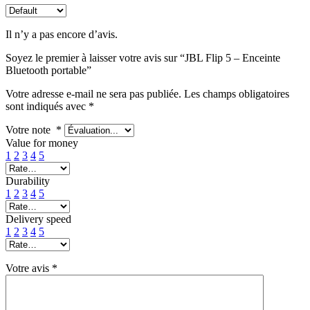
Il n’y a pas encore d’avis.
Soyez le premier à laisser votre avis sur “JBL Flip 5 – Enceinte
Bluetooth portable”
Votre adresse e-mail ne sera pas publiée.
Les champs obligatoires
sont indiqués avec
*
Votre note
*
Value for money
1
2
3
4
5
Durability
1
2
3
4
5
Delivery speed
1
2
3
4
5
Votre avis
*