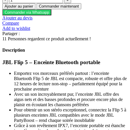
de
était :
est :
Ajouter au panier
Commander maintenant
JBL
1.399,00 DH
1.299,00 DH
Commander via Whatsapp
Flip
TTC.
TTC.
Ajouter au devis
5
Compare
–
Add to wishlist
Enceinte
Partager :
Bluetooth
11
Personnes regardent ce produit actuellement !
portable
Description
JBL Flip 5 – Enceinte Bluetooth portable
Emportez vos morceaux préférés partout : l’enceinte
Bluetooth Flip 5 de JBL est compacte, robuste et offre plus de
12 heures de lecture non-stop – parfaitement équipé pour la
prochaine aventure
Avec un son incroyablement pur, l’enceinte JBL offre des
aigus nets et des basses profondes et procure encore plus de
plaisir en écoutant les chansons préférées
Pour obtenir un son stéréo exceptionnel, connectez la Flip 5 à
plusieurs enceintes JBL compatibles avec le mode JBL
PartyBoost – rend chaque soirée inoubliable
Grâce à son revêtement IPX7, l’enceinte portable est étanche