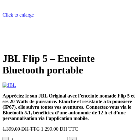
Click to enlarge
JBL Flip 5 – Enceinte
Bluetooth portable
Appréciez le son JBL Original avec l’enceinte nomade Flip 5 et
ses 20 Watts de puissance. Etanche et résistante à la poussière
(IP67), elle suivra toutes vos aventures. Connectez-vous via le
Bluetooth 5.1, bénéficiez d’une autonomie de 12 h et d’une
personnalisation via l’application mobile.
Le
Le
1.399,00
DH TTC
1.299,00
DH TTC
prix
prix
quantité
initial
actuel