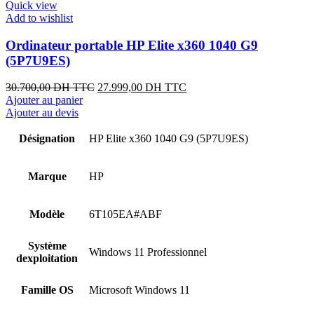
Quick view
Add to wishlist
Ordinateur portable HP Elite x360 1040 G9
(5P7U9ES)
Le
Le
30.700,00
DH TTC
27.999,00
DH TTC
prix
prix
Ajouter au panier
initial
actuel
Ajouter au devis
était :
est :
30.700,00 DH
27.999,00 DH
Désignation
HP Elite x360 1040 G9 (5P7U9ES)
TTC.
TTC.
Marque
HP
Modèle
6T105EA#ABF
Système
Windows 11 Professionnel
dexploitation
Famille OS
Microsoft Windows 11