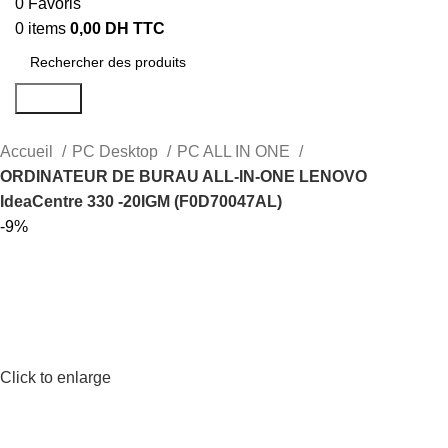
0
Favoris
0
items
0,00
DH TTC
Search
Accueil
PC Desktop
PC ALL IN ONE
ORDINATEUR DE BURAU ALL-IN-ONE LENOVO
IdeaCentre 330 -20IGM (F0D70047AL)
-9%
Click to enlarge