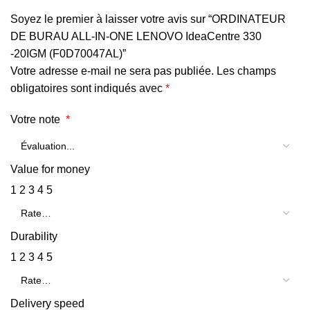
Soyez le premier à laisser votre avis sur “ORDINATEUR
DE BURAU ALL-IN-ONE LENOVO IdeaCentre 330
-20IGM (F0D70047AL)”
Votre adresse e-mail ne sera pas publiée.
Les champs
obligatoires sont indiqués avec
*
Votre note
*
Value for money
1
2
3
4
5
Durability
1
2
3
4
5
Delivery speed