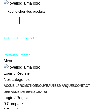
Search
24/7 Support & SAV
+212-631-50-55-59
Livraison
Partout au maroc
Menu
Login / Register
Nos catégories
ACCUEIL
PROMOTION
NOUVEAUTÉS
MARQUES
CONTACT
DEMANDE DE DEVIS
GRATUIT
Login / Register
0
Compare