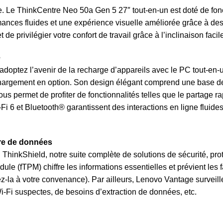
. Le ThinkCentre Neo 50a Gen 5 27″ tout-en-un est doté de fonct
rmances fluides et une expérience visuelle améliorée grâce à des
de privilégier votre confort de travail grâce à l’inclinaison fac
e
 adoptez l’avenir de la recharge d’appareils avec le PC tout-en
chargement en option. Son design élégant comprend une base de
ous permet de profiter de fonctionnalités telles que le partage
i 6 et Bluetooth® garantissent des interactions en ligne fluide
re de données
 ThinkShield, notre suite complète de solutions de sécurité, pro
le (fTPM) chiffre les informations essentielles et prévient les f
ez-la à votre convenance). Par ailleurs, Lenovo Vantage surveill
-Fi suspectes, de besoins d’extraction de données, etc.