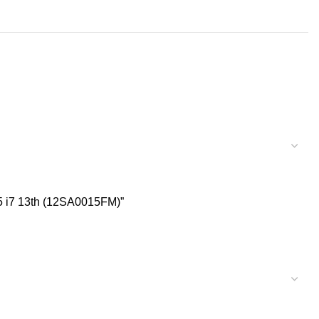
 i7 13th (12SA0015FM)”