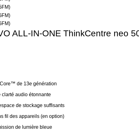
LL-IN-ONE ThinkCentre neo 50a 
l® Core™ de 13e génération
e clarté audio étonnante
espace de stockage suffisants
 fil des appareils (en option)
mission de lumière bleue