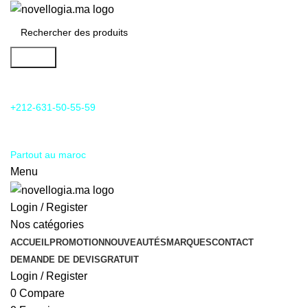
Search
24/7 Support & SAV
+212-631-50-55-59
Livraison
Partout au maroc
Menu
Login / Register
Nos catégories
ACCUEIL
PROMOTION
NOUVEAUTÉS
MARQUES
CONTACT
DEMANDE DE DEVIS
GRATUIT
Login / Register
0
Compare