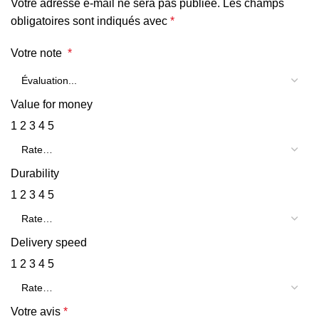
Votre adresse e-mail ne sera pas publiée.
Les champs
obligatoires sont indiqués avec
*
Votre note
*
Value for money
1
2
3
4
5
Durability
1
2
3
4
5
Delivery speed
1
2
3
4
5
Votre avis
*