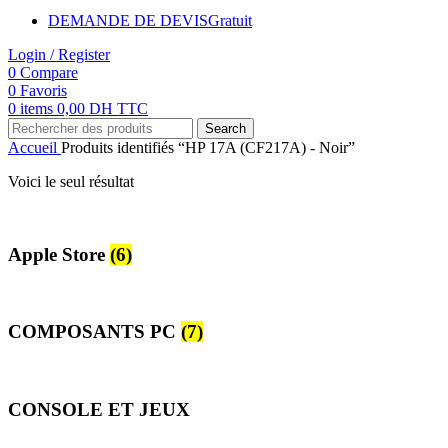
DEMANDE DE DEVIS
Gratuit
Login / Register
0
Compare
0
Favoris
0
items
0,00
DH TTC
Search
Accueil
Produits identifiés “HP 17A (CF217A) - Noir”
Voici le seul résultat
Apple Store
(6)
COMPOSANTS PC
(7)
CONSOLE ET JEUX