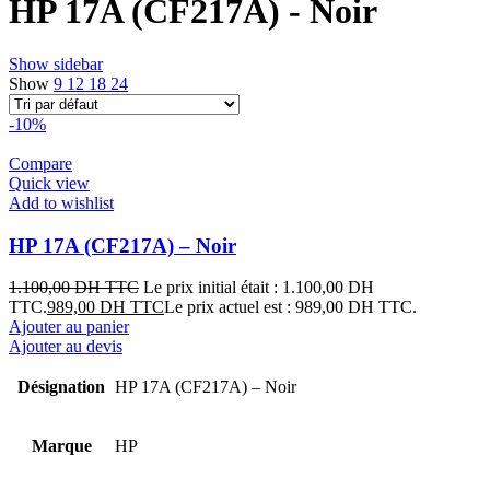
HP 17A (CF217A) - Noir
Show sidebar
Show
9
12
18
24
-10%
Compare
Quick view
Add to wishlist
HP 17A (CF217A) – Noir
1.100,00
DH TTC
Le prix initial était : 1.100,00 DH
TTC.
989,00
DH TTC
Le prix actuel est : 989,00 DH TTC.
Ajouter au panier
Ajouter au devis
Désignation
HP 17A (CF217A) – Noir
Marque
HP