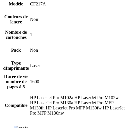
Modèle
CF217A
Couleurs de
Noir
lencre
Nombre de
1
cartouches
Pack
Non
Type
Laser
dImprimante
Durée de vie
nombre de
1600
pages à 5
HP LaserJet Pro M102a HP LaserJet Pro M102w
HP LaserJet Pro M130a HP LaserJet Pro MFP
Compatible
M130fn HP LaserJet Pro MFP M130fw HP LaserJet
Pro MFP M130nw