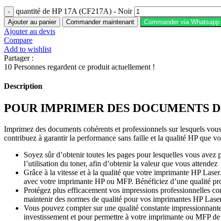
quantité de HP 17A (CF217A) - Noir
Ajouter au panier
Commander maintenant
Commander via Whatsapp
Ajouter au devis
Compare
Add to wishlist
Partager :
10
Personnes regardent ce produit actuellement !
Description
POUR IMPRIMER DES DOCUMENTS D
Imprimez des documents cohérents et professionnels sur lesquels vou
contribuez à garantir la performance sans faille et la qualité HP que v
Soyez sûr d’obtenir toutes les pages pour lesquelles vous avez 
l’utilisation du toner, afin d’obtenir la valeur que vous attendez
Grâce à la vitesse et à la qualité que votre imprimante HP Laser
avec votre imprimante HP ou MFP. Bénéficiez d’une qualité prof
Protégez plus efficacement vos impressions professionnelles con
maintenir des normes de qualité pour vos imprimantes HP Laser
Vous pouvez compter sur une qualité constante impressionnante 
investissement et pour permettre à votre imprimante ou MFP de t