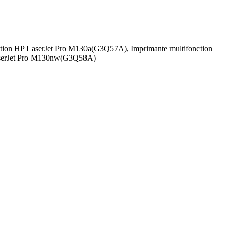
tion HP LaserJet Pro M130a(G3Q57A), Imprimante multifonction
LaserJet Pro M130nw(G3Q58A)