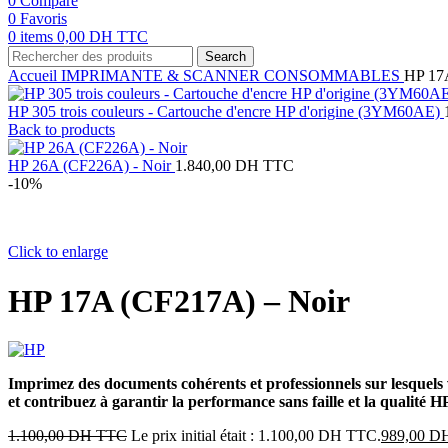
0
Compare
0
Favoris
0
items
0,00
DH TTC
Search
Accueil
IMPRIMANTE & SCANNER
CONSOMMABLES
HP 17
HP 305 trois couleurs - Cartouche d'encre HP d'origine (3YM60AE)
Back to products
HP 26A (CF226A) - Noir
1.840,00
DH TTC
-10%
Click to enlarge
HP 17A (CF217A) – Noir
Imprimez des documents cohérents et professionnels sur lesquels 
et contribuez à garantir la performance sans faille et la qualité 
1.100,00
DH TTC
Le prix initial était : 1.100,00 DH TTC.
989,00
D