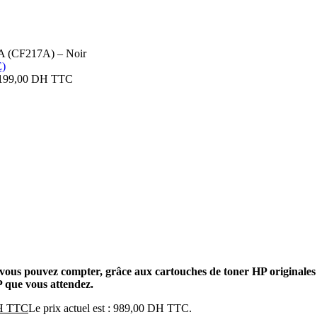
A (CF217A) – Noir
199,00
DH TTC
vous pouvez compter, grâce aux cartouches de toner HP originales 
HP que vous attendez.
H TTC
Le prix actuel est : 989,00 DH TTC.