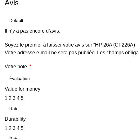
Avis
Il n’y a pas encore d’avis.
Soyez le premier à laisser votre avis sur “HP 26A (CF226A) –
Votre adresse e-mail ne sera pas publiée.
Les champs obligat
Votre note
*
Value for money
1
2
3
4
5
Durability
1
2
3
4
5