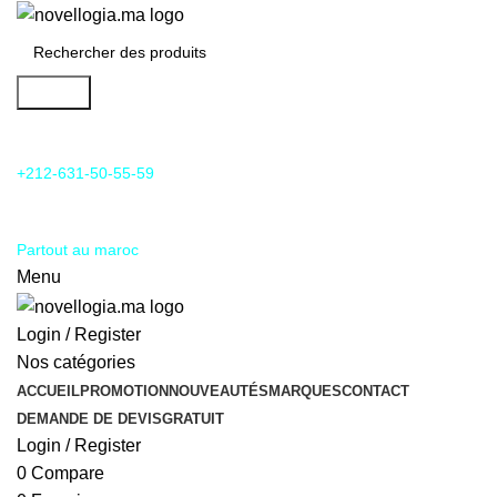
Search
24/7 Support & SAV
+212-631-50-55-59
Livraison
Partout au maroc
Menu
Login / Register
Nos catégories
ACCUEIL
PROMOTION
NOUVEAUTÉS
MARQUES
CONTACT
DEMANDE DE DEVIS
GRATUIT
Login / Register
0
Compare