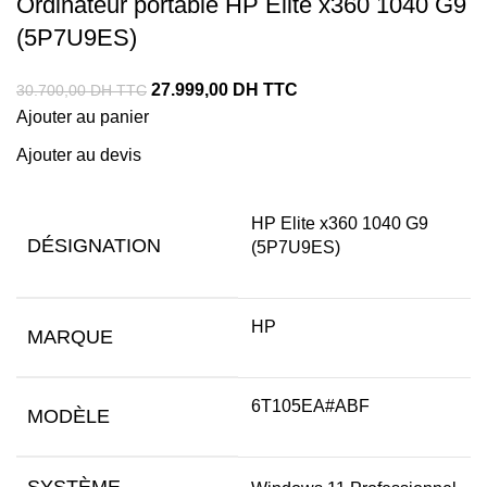
Ordinateur portable HP Elite x360 1040 G9
(5P7U9ES)
27.999,00
DH TTC
30.700,00
DH TTC
Ajouter au panier
Ajouter au devis
HP Elite x360 1040 G9
DÉSIGNATION
(5P7U9ES)
HP
MARQUE
6T105EA#ABF
MODÈLE