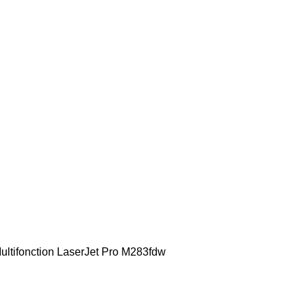
Nos catégories
Login / Register
0,00
DH TTC
ultifonction LaserJet Pro M283fdw