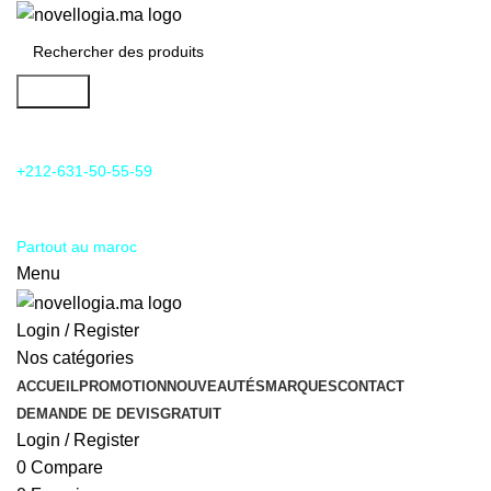
Search
24/7 Support & SAV
+212-631-50-55-59
Livraison
Partout au maroc
Menu
Login / Register
Nos catégories
ACCUEIL
PROMOTION
NOUVEAUTÉS
MARQUES
CONTACT
DEMANDE DE DEVIS
GRATUIT
Login / Register
0
Compare