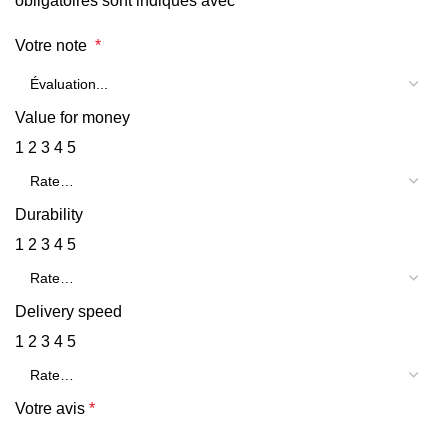
obligatoires sont indiqués avec
*
Votre note
*
Value for money
1
2
3
4
5
Durability
1
2
3
4
5
Delivery speed
1
2
3
4
5
Votre avis
*