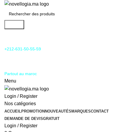
Search
24/7 Support & SAV
+212-631-50-55-59
Livraison
Partout au maroc
Menu
Login / Register
Nos catégories
ACCUEIL
PROMOTION
NOUVEAUTÉS
MARQUES
CONTACT
DEMANDE DE DEVIS
GRATUIT
Login / Register