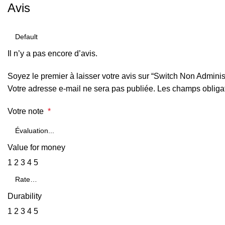
Avis
Il n’y a pas encore d’avis.
Soyez le premier à laisser votre avis sur “Switch Non Admin
Votre adresse e-mail ne sera pas publiée.
Les champs obligat
Votre note
*
Value for money
1
2
3
4
5
Durability
1
2
3
4
5