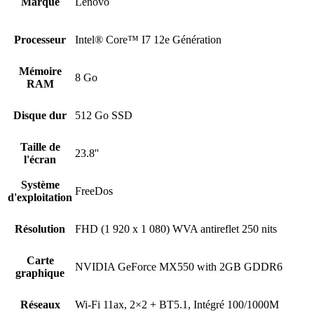
Marque
Lenovo
Processeur
Intel® Core™ I7 12e Génération
Mémoire
8 Go
RAM
Disque dur
512 Go SSD
Taille de
23.8''
l'écran
Système
FreeDos
d'exploitation
Résolution
FHD (1 920 x 1 080) WVA antireflet 250 nits
Carte
NVIDIA GeForce MX550 with 2GB GDDR6
graphique
Réseaux
Wi-Fi 11ax, 2×2 + BT5.1, Intégré 100/1000M