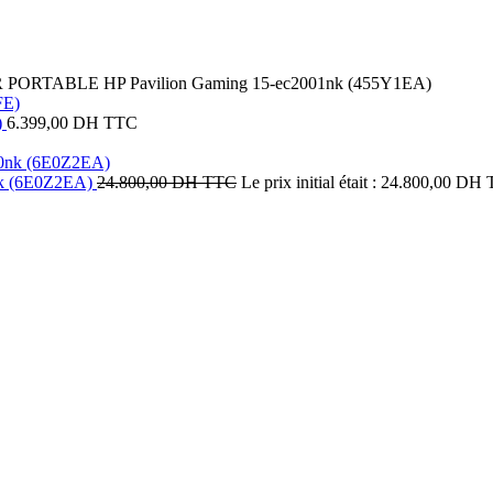
ORTABLE HP Pavilion Gaming 15-ec2001nk (455Y1EA)
)
6.399,00
DH TTC
k (6E0Z2EA)
24.800,00
DH TTC
Le prix initial était : 24.800,00 DH