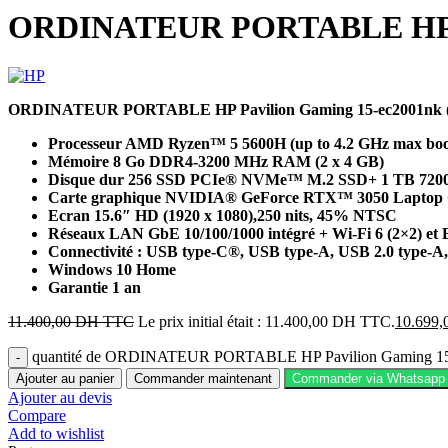
ORDINATEUR PORTABLE HP Pa
ORDINATEUR PORTABLE HP Pavilion Gaming 15-ec2001nk 
Processeur AMD Ryzen™ 5 5600H (up to 4.2 GHz max boost 
Mémoire 8 Go DDR4-3200 MHz RAM (2 x 4 GB)
Disque dur 256 SSD PCIe® NVMe™ M.2 SSD+ 1 TB 72
Carte graphique NVIDIA® GeForce RTX™ 3050 Laptop 
Ecran 15.6″ HD (1920 x 1080),250 nits, 45% NTSC
Réseaux LAN GbE 10/100/1000 intégré + Wi-Fi 6 (2×2) et 
Connectivité : USB type-C®, USB type-A, USB 2.0 type-A,
Windows 10 Home
Garantie 1 an
11.400,00
DH TTC
Le prix initial était : 11.400,00 DH TTC.
10.699,
quantité de ORDINATEUR PORTABLE HP Pavilion Gaming 1
Ajouter au panier
Commander maintenant
Commander via Whatsapp
Ajouter au devis
Compare
Add to wishlist