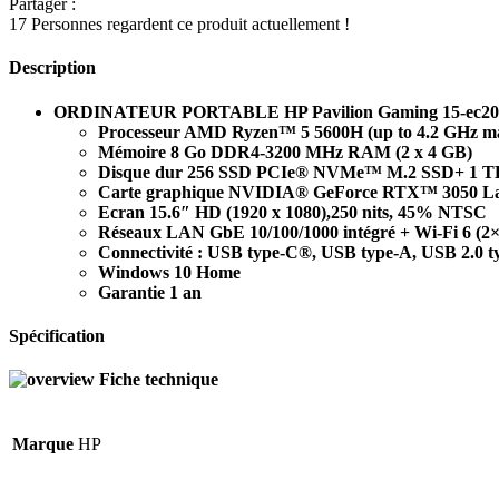
Partager :
17
Personnes regardent ce produit actuellement !
Description
ORDINATEUR PORTABLE HP Pavilion Gaming 15-ec20
Processeur AMD Ryzen™ 5 5600H (up to 4.2 GHz max 
Mémoire 8 Go DDR4-3200 MHz RAM (2 x 4 GB)
Disque dur 256 SSD PCIe® NVMe™ M.2 SSD+ 1 
Carte graphique NVIDIA® GeForce RTX™ 3050 La
Ecran 15.6″ HD (1920 x 1080),250 nits, 45% NTSC
Réseaux LAN GbE 10/100/1000 intégré + Wi-Fi 6 (2×2
Connectivité : USB type-C®, USB type-A, USB 2.0 t
Windows 10 Home
Garantie 1 an
Spécification
Fiche technique
Marque
HP