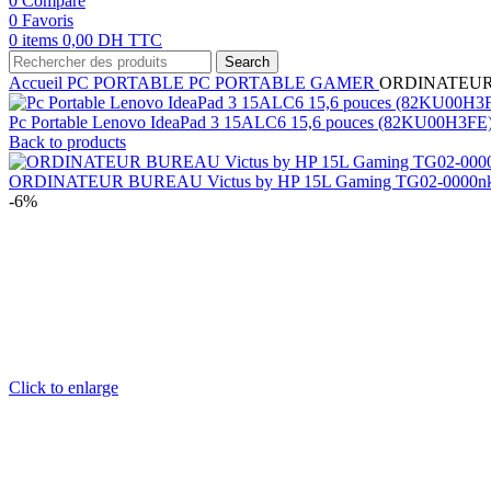
0
Compare
0
Favoris
0
items
0,00
DH TTC
Search
Accueil
PC PORTABLE
PC PORTABLE GAMER
ORDINATEUR P
Pc Portable Lenovo IdeaPad 3 15ALC6 15,6 pouces (82KU00H3FE
Back to products
ORDINATEUR BUREAU Victus by HP 15L Gaming TG02-0000n
-6%
Click to enlarge