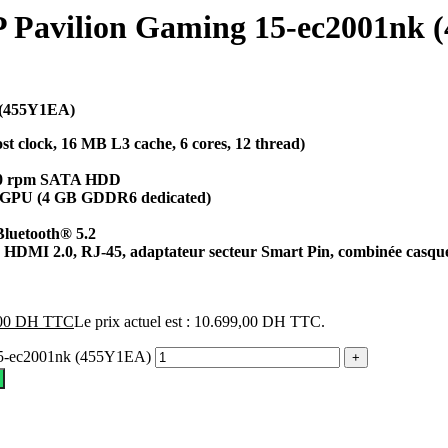
vilion Gaming 15-ec2001nk 
(455Y1EA)
clock, 16 MB L3 cache, 6 cores, 12 thread)
00 rpm SATA HDD
GPU (4 GB GDDR6 dedicated)
Bluetooth® 5.2
 HDMI 2.0, RJ-45, adaptateur secteur Smart Pin, combinée casq
00
DH TTC
Le prix actuel est : 10.699,00 DH TTC.
5-ec2001nk (455Y1EA)